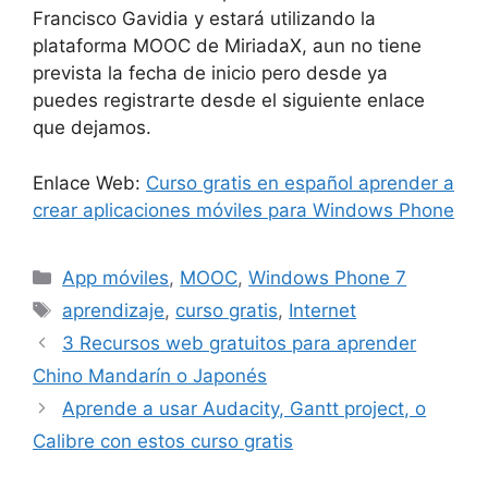
Francisco Gavidia y estará utilizando la
plataforma MOOC de MiriadaX, aun no tiene
prevista la fecha de inicio pero desde ya
puedes registrarte desde el siguiente enlace
que dejamos.
Enlace Web:
Curso gratis en español aprender a
crear aplicaciones móviles para Windows Phone
Categorías
App móviles
,
MOOC
,
Windows Phone 7
Etiquetas
aprendizaje
,
curso gratis
,
Internet
3 Recursos web gratuitos para aprender
Chino Mandarín o Japonés
Aprende a usar Audacity, Gantt project, o
Calibre con estos curso gratis