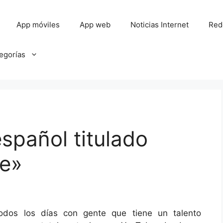
App móviles
App web
Noticias Internet
Red
tegorías
español titulado
e»
todos los días con gente que tiene un talento