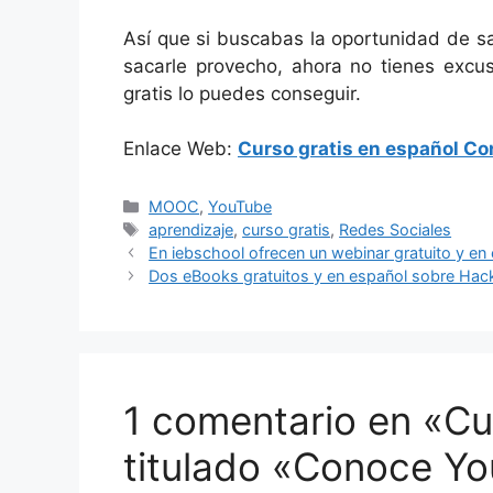
Así que si buscabas la oportunidad de s
sacarle provecho, ahora no tienes excu
gratis lo puedes conseguir.
Enlace Web:
Curso gratis en español C
Categorías
MOOC
,
YouTube
Etiquetas
aprendizaje
,
curso gratis
,
Redes Sociales
En iebschool ofrecen un webinar gratuito y 
Dos eBooks gratuitos y en español sobre Hac
1 comentario en «Cu
titulado «Conoce Y