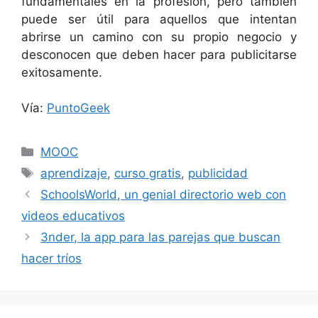
fundamentales en la profesión, pero también
puede ser útil para aquellos que intentan
abrirse un camino con su propio negocio y
desconocen que deben hacer para publicitarse
exitosamente.
Vía:
PuntoGeek
Categorías
MOOC
Etiquetas
aprendizaje
,
curso gratis
,
publicidad
SchoolsWorld, un genial directorio web con
videos educativos
3nder, la app para las parejas que buscan
hacer tríos