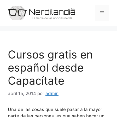
Saltar
al
Menú
contenido
Cursos gratis en
español desde
Capacítate
abril 15, 2014
por
admin
Una de las cosas que suele pasar a la mayor
parte de las personas, es que saben hacer un