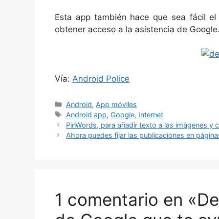
Esta app también hace que sea fácil el 
obtener acceso a la asistencia de Google.
Vía:
Android Police
Categorías
Android
,
App móviles
Etiquetas
Android app
,
Google
,
Internet
PinWords, para añadir texto a las imágenes y c
Ahora puedes fijar las publicaciones en página
1 comentario en «Dev