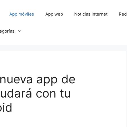
App móviles
App web
Noticias Internet
Red
tegorías
a nueva app de
udará con tu
oid