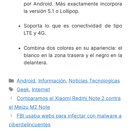
por Android. Más exactamente incorpora
la versión 5.1 o Lollipop.
Soporta lo que es conectividad de tipo
LTE y 4G.
Combina dos colores en su apariencia: el
blanco en la zona trasera y el negro en la
delantera.
Categorías
Android
,
Información
,
Noticias Tecnologícas
Etiquetas
Geek
,
Internet
Comparamos el Xiaomi Redmi Note 2 contra
el Meizu M2 Note
FBI usaba webs para infectar con malware a
ciberdelincuentes