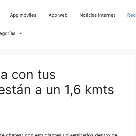
App móviles
App web
Noticias Internet
Red
tegorías
a con tus
están a un 1,6 kmts
te chatear con estudiantes universitarios dentro de