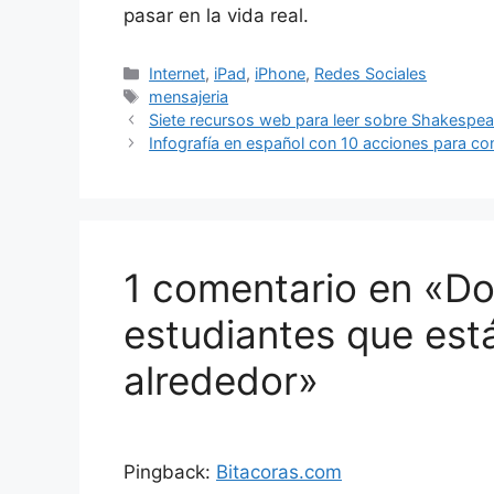
pasar en la vida real.
Categorías
Internet
,
iPad
,
iPhone
,
Redes Sociales
Etiquetas
mensajeria
Siete recursos web para leer sobre Shakespea
Infografía en español con 10 acciones para c
1 comentario en «Do
estudiantes que está
alrededor»
Pingback:
Bitacoras.com