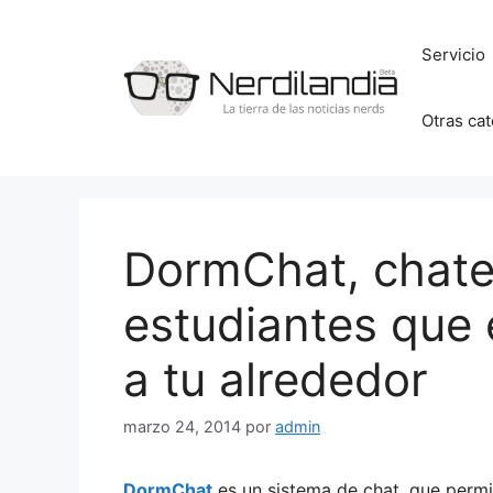
Saltar
al
Servicio
contenido
Otras ca
DormChat, chate
estudiantes que 
a tu alrededor
marzo 24, 2014
por
admin
DormChat
es un sistema de chat, que permi