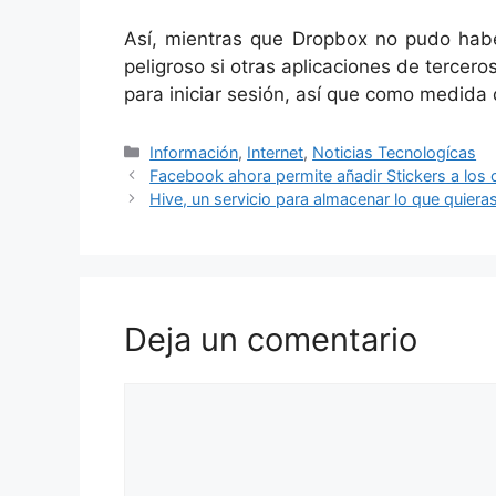
Así, mientras que Dropbox no pudo habe
peligroso si otras aplicaciones de tercer
para iniciar sesión, así que como medida
Categorías
Información
,
Internet
,
Noticias Tecnologícas
Facebook ahora permite añadir Stickers a los
Hive, un servicio para almacenar lo que quieras 
Deja un comentario
Comentario