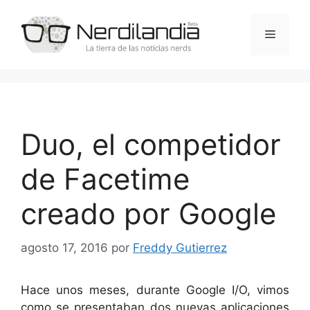
Saltar
al
Menú
contenido
Duo, el competidor
de Facetime
creado por Google
agosto 17, 2016
por
Freddy Gutierrez
Hace unos meses, durante Google I/O, vimos
como se presentaban dos nuevas aplicaciones