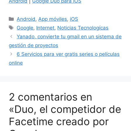
Android
|
Google Duo para iOS
Categorías
Android
,
App móviles
,
iOS
Etiquetas
Google
,
Internet
,
Noticias Tecnologícas
Yanado, convierte tu gmail en un sistema de
gestión de proyectos
6 Servicios para ver gratis series o películas
online
2 comentarios en
«Duo, el competidor de
Facetime creado por