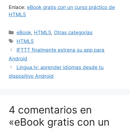
Enlace:
eBook gratis con un curso práctico de
HTML5
Categorías
eBook
,
HTML5
,
Otras categorías
Etiquetas
HTML5
IFTTT finalmente estrena su app para
Android
Lingua.ly: aprender idiomas desde tu
dispositivo Android
4 comentarios en
«eBook gratis con un