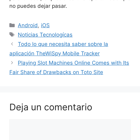
no puedes dejar pasar.
Categorías
Android
,
iOS
Etiquetas
Noticias Tecnologícas
Todo lo que necesita saber sobre la
aplicación TheWiSpy Mobile Tracker
Playing Slot Machines Online Comes with Its
Fair Share of Drawbacks on Toto Site
Deja un comentario
Comentario