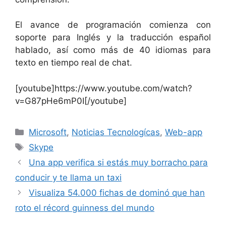
El avance de programación comienza con
soporte para Inglés y la traducción español
hablado, así como más de 40 idiomas para
texto en tiempo real de chat.
[youtube]https://www.youtube.com/watch?
v=G87pHe6mP0I[/youtube]
Categorías
Microsoft
,
Noticias Tecnologícas
,
Web-app
Etiquetas
Skype
Una app verifica si estás muy borracho para
conducir y te llama un taxi
Visualiza 54.000 fichas de dominó que han
roto el récord guinness del mundo