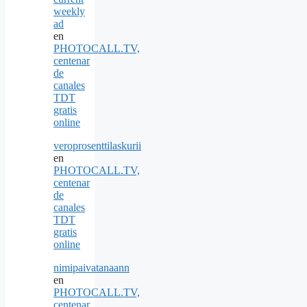
weekly
ad
en
PHOTOCALL.TV,
centenar
de
canales
TDT
gratis
online
veroprosenttilaskurii
en
PHOTOCALL.TV,
centenar
de
canales
TDT
gratis
online
nimipaivatanaann
en
PHOTOCALL.TV,
centenar