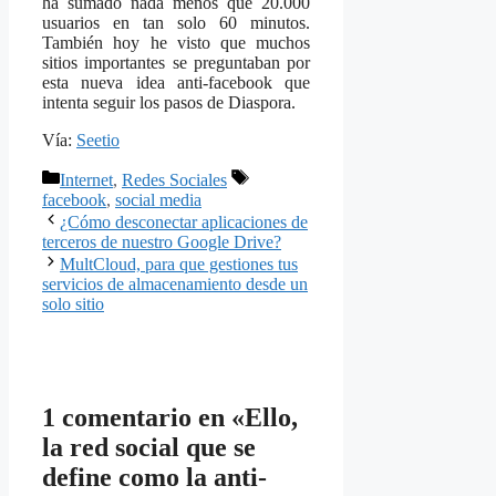
ha sumado nada menos que 20.000
usuarios en tan solo 60 minutos.
También hoy he visto que muchos
sitios importantes se preguntaban por
esta nueva idea anti-facebook que
intenta seguir los pasos de Diaspora.
Vía:
Seetio
Categorías
Etiquetas
Internet
,
Redes Sociales
facebook
,
social media
¿Cómo desconectar aplicaciones de
terceros de nuestro Google Drive?
MultCloud, para que gestiones tus
servicios de almacenamiento desde un
solo sitio
1 comentario en «Ello,
la red social que se
define como la anti-