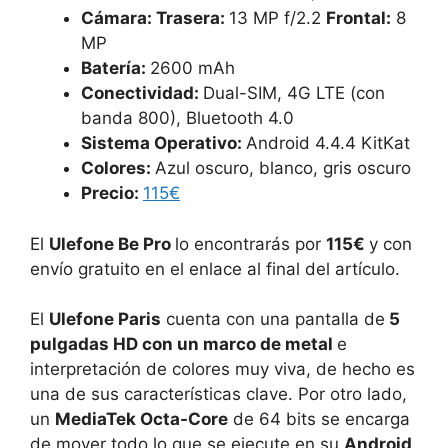
Cámara:
Trasera:
13 MP f/2.2
Frontal:
8
MP
Batería:
2600 mAh
Conectividad:
Dual-SIM, 4G LTE (con
banda 800), Bluetooth 4.0
Sistema Operativo:
Android 4.4.4 KitKat
Colores:
Azul oscuro, blanco, gris oscuro
Precio:
115€
El
Ulefone Be Pro
lo encontrarás por
115€
y con
envío gratuito en el enlace al final del artículo.
El
Ulefone Paris
cuenta con una pantalla de
5
pulgadas HD con un marco de metal
e
interpretación de colores muy viva, de hecho es
una de sus características clave. Por otro lado,
un
MediaTek Octa-Core
de 64 bits se encarga
de mover todo lo que se ejecute en su
Android