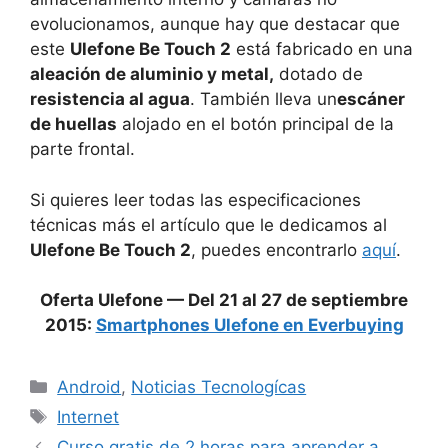
evolucionamos, aunque hay que destacar que
este
Ulefone Be Touch 2
está fabricado en una
aleación de aluminio y metal,
dotado de
resistencia al agua
. También lleva un
escáner
de huellas
alojado en el botón principal de la
parte frontal.
Si quieres leer todas las especificaciones
técnicas más el artículo que le dedicamos al
Ulefone
Be Touch
2
, puedes encontrarlo
aquí
.
Oferta Ulefone — Del 21 al 27 de septiembre
2015:
Smartphones Ulefone en Everbuying
Categorías
Android
,
Noticias Tecnologícas
Etiquetas
Internet
Curso gratis de 2 horas para aprender a