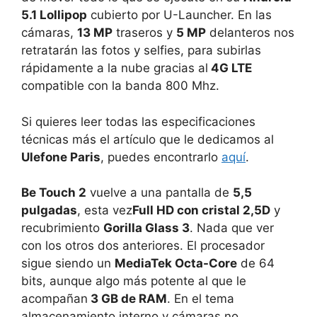
5.1 Lollipop
cubierto por U-Launcher. En las
cámaras,
13 MP
traseros y
5 MP
delanteros nos
retratarán las fotos y selfies, para subirlas
rápidamente a la nube gracias al
4G LTE
compatible con la banda 800 Mhz.
Si quieres leer todas las especificaciones
técnicas más el artículo que le dedicamos al
Ulefone Paris
, puedes encontrarlo
aquí
.
Be Touch 2
vuelve a una pantalla de
5,5
pulgadas
, esta vez
Full HD con cristal 2,5D
y
recubrimiento
Gorilla Glass 3
. Nada que ver
con los otros dos anteriores. El procesador
sigue siendo un
MediaTek Octa-Core
de 64
bits, aunque algo más potente al que le
acompañan
3 GB de RAM
. En el tema
almacenamiento interno y cámaras no