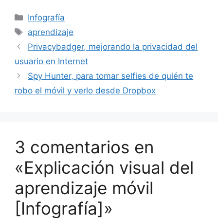
Categorías
Infografía
Etiquetas
aprendizaje
Privacybadger, mejorando la privacidad del
usuario en Internet
Spy Hunter, para tomar selfies de quién te
robo el móvil y verlo desde Dropbox
3 comentarios en
«Explicación visual del
aprendizaje móvil
[Infografía]»