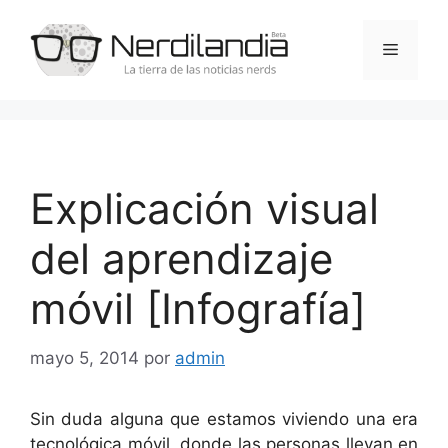
Saltar
al
Menú
contenido
Explicación visual
del aprendizaje
móvil [Infografía]
mayo 5, 2014
por
admin
Sin duda alguna que estamos viviendo una era
tecnológica móvil, donde las personas llevan en