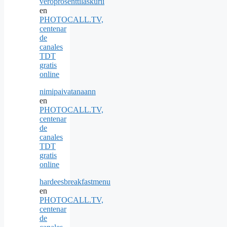
veroprosenttilaskurii
en
PHOTOCALL.TV,
centenar
de
canales
TDT
gratis
online
nimipaivatanaann
en
PHOTOCALL.TV,
centenar
de
canales
TDT
gratis
online
hardeesbreakfastmenu
en
PHOTOCALL.TV,
centenar
de