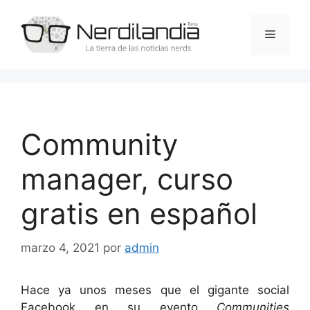
Saltar
al
Menú
contenido
Community
manager, curso
gratis en español
marzo 4, 2021
por
admin
Hace ya unos meses que el gigante social
Facebook en su evento
Communities