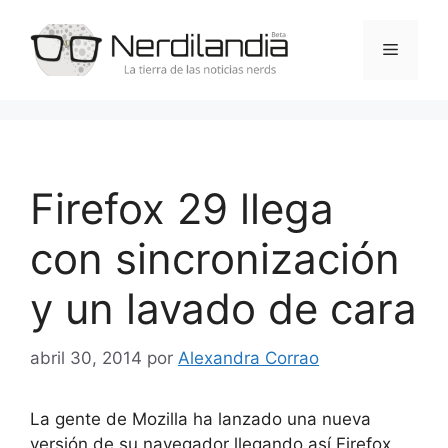
Saltar
al
Menú
contenido
Firefox 29 llega
con sincronización
y un lavado de cara
abril 30, 2014
por
Alexandra Corrao
La gente de Mozilla ha lanzado una nueva
versión de su navegador llegando así Firefox