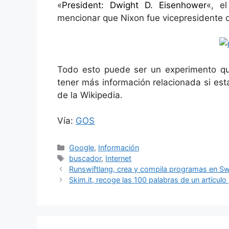
«
President: Dwight D. Eisenhower
«, e
mencionar que Nixon fue vicepresidente 
Todo esto puede ser un experimento qu
tener más información relacionada si es
de la Wikipedia.
Vía:
GOS
Categorías
Google
,
Información
Etiquetas
buscador
,
Internet
Runswiftlang, crea y compila programas en Sw
Skim.it, recoge las 100 palabras de un artícul