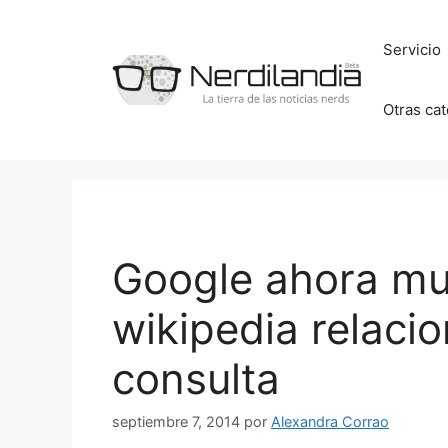
Saltar
al
Servicio
contenido
Otras ca
Google ahora mue
wikipedia relaci
consulta
septiembre 7, 2014
por
Alexandra Corrao