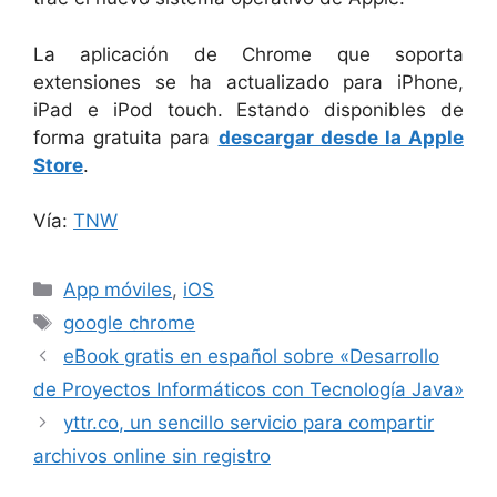
La aplicación de Chrome que soporta
extensiones se ha actualizado para iPhone,
iPad e iPod touch. Estando disponibles de
forma gratuita para
descargar desde la Apple
Store
.
Vía:
TNW
Categorías
App móviles
,
iOS
Etiquetas
google chrome
eBook gratis en español sobre «Desarrollo
de Proyectos Informáticos con Tecnología Java»
yttr.co, un sencillo servicio para compartir
archivos online sin registro