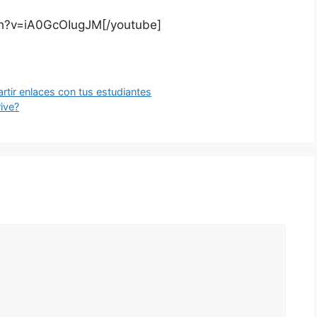
ch?v=iA0GcOIugJM[/youtube]
tir enlaces con tus estudiantes
rive?