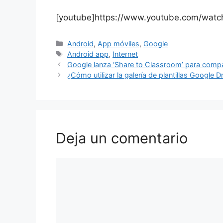
[youtube]https://www.youtube.com/wat
Categorías
Android
,
App móviles
,
Google
Etiquetas
Android app
,
Internet
Google lanza ‘Share to Classroom’ para compar
¿Cómo utilizar la galería de plantillas Google D
Deja un comentario
Comentario