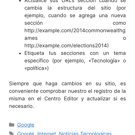
Actualice sus URLs sección cuando se
cambia la estructura del sitio (por
ejemplo, cuando se agrega una nueva
sección como
http://example.com/2014commonwealthg
ames o
http://example.com/elections2014)
Etiqueta tus secciones con un tema
específico (por ejemplo, «Tecnología» o
«política»)
Siempre que haga cambios en su sitio, es
conveniente comprobar nuestro el registro de la
misma en el Centro Editor y actualizar si es
necesario.
Categorías
Google
Etiquetas
Google
,
Internet
,
Noticias Tecnologícas