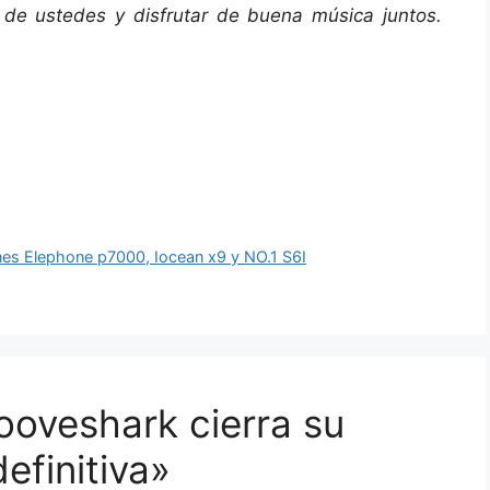
 de ustedes y disfrutar de buena música juntos.
es Elephone p7000, Iocean x9 y NO.1 S6I
ooveshark cierra su
efinitiva»