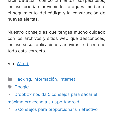
fácil detectar comportamientos sospechosos;
incluso podrían prevenir los ataques mediante
el seguimiento del código y la construcción de
nuevas alertas.
Nuestro consejo es que tengas mucho cuidado
con los archivos y sitios web que desconoces,
incluso si sus aplicaciones antivirus le dicen que
todo esta correcto.
Vía:
Wired
Categorías
Hacking
,
Información
,
Internet
Etiquetas
Google
Dropbox nos da 5 consejos para sacar el
máximo provecho a su app Android
5 Consejos para proporcionar un efectivo