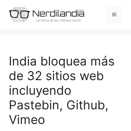
Saltar
al
Menú
contenido
India bloquea más
de 32 sitios web
incluyendo
Pastebin, Github,
Vimeo