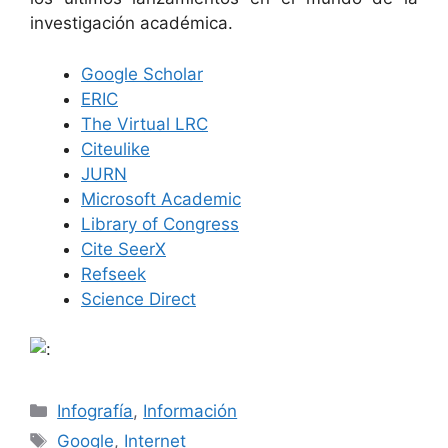
investigación académica.
Google Scholar
ERIC
The Virtual LRC
Citeulike
JURN
Microsoft Academic
Library of Congress
Cite SeerX
Refseek
Science Direct
Categorías
Infografía
,
Información
Etiquetas
Google
,
Internet