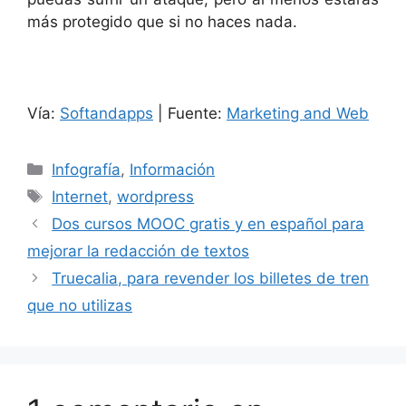
más protegido que si no haces nada.
Vía:
Softandapps
| Fuente:
Marketing and Web
Categorías
Infografía
,
Información
Etiquetas
Internet
,
wordpress
Dos cursos MOOC gratis y en español para
mejorar la redacción de textos
Truecalia, para revender los billetes de tren
que no utilizas