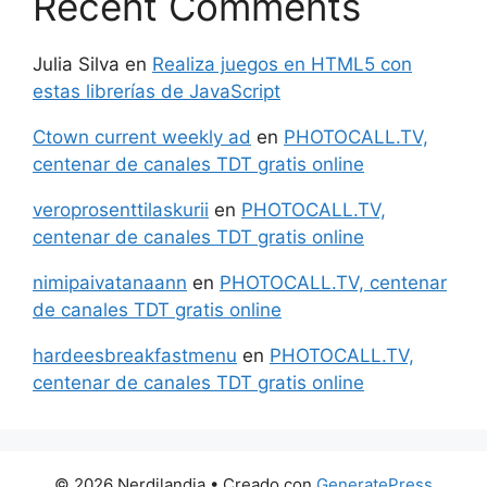
Recent Comments
Julia Silva
en
Realiza juegos en HTML5 con
estas librerías de JavaScript
Ctown current weekly ad
en
PHOTOCALL.TV,
centenar de canales TDT gratis online
veroprosenttilaskurii
en
PHOTOCALL.TV,
centenar de canales TDT gratis online
nimipaivatanaann
en
PHOTOCALL.TV, centenar
de canales TDT gratis online
hardeesbreakfastmenu
en
PHOTOCALL.TV,
centenar de canales TDT gratis online
© 2026 Nerdilandia
• Creado con
GeneratePress