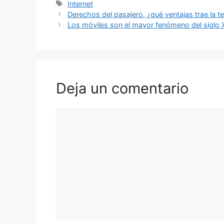
Etiquetas
Internet
Derechos del pasajero, ¿qué ventajas trae la t
Los móviles son el mayor fenómeno del siglo 
Deja un comentario
Comentario