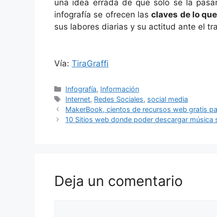
una idea errada de que solo se la pasan
infografía se ofrecen las
claves de lo qu
sus labores diarias y su actitud ante el t
Vía:
TiraGraffi
Categorías
Infografía
,
Información
Etiquetas
Internet
,
Redes Sociales
,
social media
MakerBook, cientos de recursos web gratis p
10 Sitios web donde poder descargar música s
Deja un comentario
Comentario