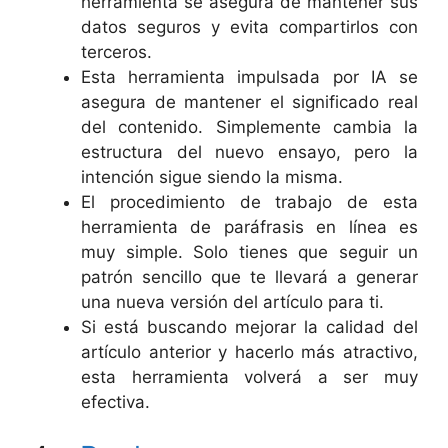
herramienta se asegura de mantener sus
datos seguros y evita compartirlos con
terceros.
Esta herramienta impulsada por IA se
asegura de mantener el significado real
del contenido. Simplemente cambia la
estructura del nuevo ensayo, pero la
intención sigue siendo la misma.
El procedimiento de trabajo de esta
herramienta de paráfrasis en línea es
muy simple. Solo tienes que seguir un
patrón sencillo que te llevará a generar
una nueva versión del artículo para ti.
Si está buscando mejorar la calidad del
artículo anterior y hacerlo más atractivo,
esta herramienta volverá a ser muy
efectiva.