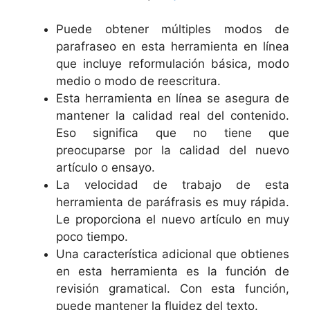
Puede obtener múltiples modos de
parafraseo en esta herramienta en línea
que incluye reformulación básica, modo
medio o modo de reescritura.
Esta herramienta en línea se asegura de
mantener la calidad real del contenido.
Eso significa que no tiene que
preocuparse por la calidad del nuevo
artículo o ensayo.
La velocidad de trabajo de esta
herramienta de paráfrasis es muy rápida.
Le proporciona el nuevo artículo en muy
poco tiempo.
Una característica adicional que obtienes
en esta herramienta es la función de
revisión gramatical. Con esta función,
puede mantener la fluidez del texto.