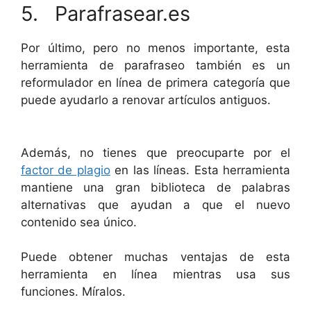
5. Parafrasear.es
Por último, pero no menos importante, esta
herramienta de parafraseo también es un
reformulador en línea de primera categoría que
puede ayudarlo a renovar artículos antiguos.
Además, no tienes que preocuparte por el
factor de plagio
en las líneas. Esta herramienta
mantiene una gran biblioteca de palabras
alternativas que ayudan a que el nuevo
contenido sea único.
Puede obtener muchas ventajas de esta
herramienta en línea mientras usa sus
funciones. Míralos.