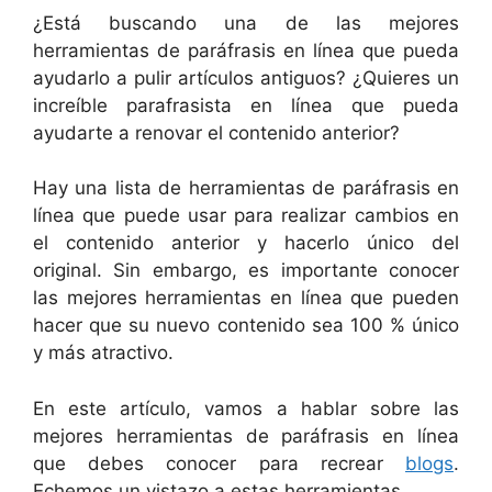
¿Está buscando una de las mejores
herramientas de paráfrasis en línea que pueda
ayudarlo a pulir artículos antiguos? ¿Quieres un
increíble parafrasista en línea que pueda
ayudarte a renovar el contenido anterior?
Hay una lista de herramientas de paráfrasis en
línea que puede usar para realizar cambios en
el contenido anterior y hacerlo único del
original. Sin embargo, es importante conocer
las mejores herramientas en línea que pueden
hacer que su nuevo contenido sea 100 % único
y más atractivo.
En este artículo, vamos a hablar sobre las
mejores herramientas de paráfrasis en línea
que debes conocer para recrear
blogs
.
Echemos un vistazo a estas herramientas.