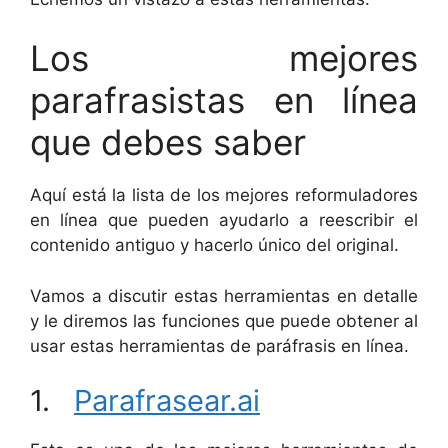
Los mejores
parafrasistas en línea
que debes saber
Aquí está la lista de los mejores reformuladores
en línea que pueden ayudarlo a reescribir el
contenido antiguo y hacerlo único del original.
Vamos a discutir estas herramientas en detalle
y le diremos las funciones que puede obtener al
usar estas herramientas de paráfrasis en línea.
1.
Parafrasear.ai