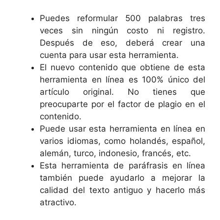
Puedes reformular 500 palabras tres
veces sin ningún costo ni registro.
Después de eso, deberá crear una
cuenta para usar esta herramienta.
El nuevo contenido que obtiene de esta
herramienta en línea es 100% único del
artículo original. No tienes que
preocuparte por el factor de plagio en el
contenido.
Puede usar esta herramienta en línea en
varios idiomas, como holandés, español,
alemán, turco, indonesio, francés, etc.
Esta herramienta de paráfrasis en línea
también puede ayudarlo a mejorar la
calidad del texto antiguo y hacerlo más
atractivo.