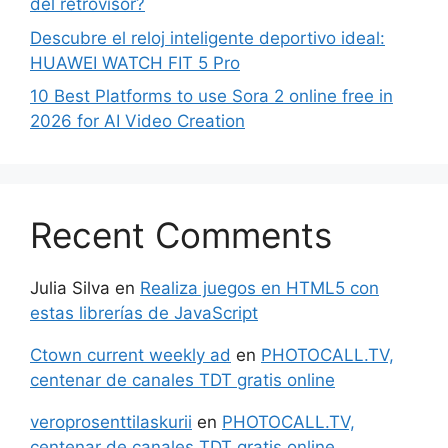
del retrovisor?
Descubre el reloj inteligente deportivo ideal:
HUAWEI WATCH FIT 5 Pro
10 Best Platforms to use Sora 2 online free in
2026 for AI Video Creation
Recent Comments
Julia Silva
en
Realiza juegos en HTML5 con
estas librerías de JavaScript
Ctown current weekly ad
en
PHOTOCALL.TV,
centenar de canales TDT gratis online
veroprosenttilaskurii
en
PHOTOCALL.TV,
centenar de canales TDT gratis online