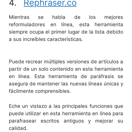
4.
Rephraser.co
Mientras se habla de los mejores
reformuladores en línea, esta herramienta
siempre ocupa el primer lugar de la lista debido
a sus increíbles características.
Puede recrear múltiples versiones de artículos a
partir de un solo contenido en esta herramienta
en línea. Esta herramienta de paráfrasis se
asegura de mantener las nuevas líneas únicas y
fácilmente comprensibles.
Eche un vistazo a las principales funciones que
puede utilizar en esta herramienta en línea para
parafrasear escritos antiguos y mejorar su
calidad.