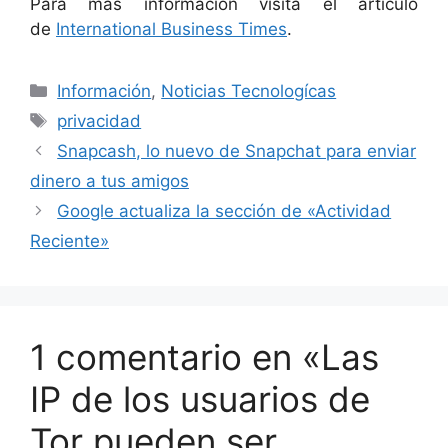
Para más información visita el articulo
de
International Business Times
.
Categorías
Información
,
Noticias Tecnologícas
Etiquetas
privacidad
Snapcash, lo nuevo de Snapchat para enviar
dinero a tus amigos
Google actualiza la sección de «Actividad
Reciente»
1 comentario en «Las
IP de los usuarios de
Tor pueden ser