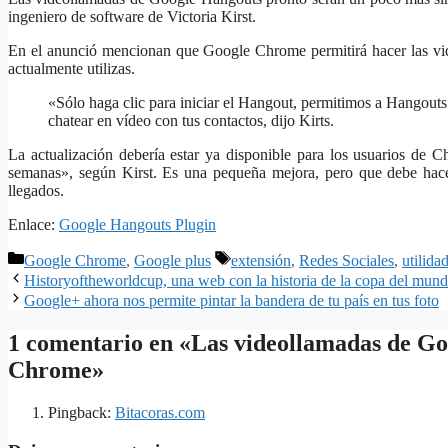
ingeniero de software de Victoria Kirst.
En el anunció mencionan que Google Chrome permitirá hacer las vide
actualmente utilizas.
«Sólo haga clic para iniciar el Hangout, permitimos a Hangouts 
chatear en vídeo con tus contactos, dijo Kirts.
La actualización debería estar ya disponible para los usuarios de
semanas», según Kirst. Es una pequeña mejora, pero que debe hace
llegados.
Enlace:
Google Hangouts Plugin
Categorías
Etiquetas
Google Chrome
,
Google plus
extensión
,
Redes Sociales
,
utilida
Historyoftheworldcup, una web con la historia de la copa del mun
Google+ ahora nos permite pintar la bandera de tu país en tus foto
1 comentario en «Las videollamadas de Goo
Chrome»
Pingback:
Bitacoras.com