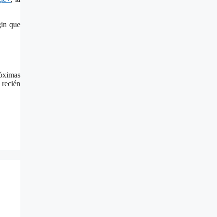
gin que
róximas
 recién