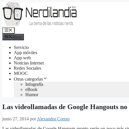
Saltar
al
contenido
Menú
Menú
Servicio
App móviles
App web
Noticias Internet
Redes Sociales
MOOC
Otras categorías
Infografía
eBook
Humor
Las videollamadas de Google Hangouts no 
junio 27, 2014
por
Alexandra Corrao
Las videollamadas de Google Hangouts pronto serán un poco más sim