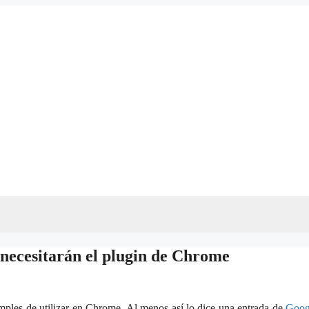
necesitarán el plugin de Chrome
ples de utilizar en Chrome. Al menos así lo dice una entrada de
Goog