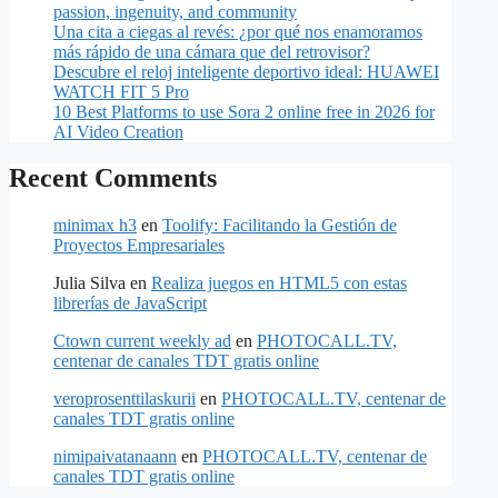
passion, ingenuity, and community
Una cita a ciegas al revés: ¿por qué nos enamoramos
más rápido de una cámara que del retrovisor?
Descubre el reloj inteligente deportivo ideal: HUAWEI
WATCH FIT 5 Pro
10 Best Platforms to use Sora 2 online free in 2026 for
AI Video Creation
Recent Comments
minimax h3
en
Toolify: Facilitando la Gestión de
Proyectos Empresariales
Julia Silva
en
Realiza juegos en HTML5 con estas
librerías de JavaScript
Ctown current weekly ad
en
PHOTOCALL.TV,
centenar de canales TDT gratis online
veroprosenttilaskurii
en
PHOTOCALL.TV, centenar de
canales TDT gratis online
nimipaivatanaann
en
PHOTOCALL.TV, centenar de
canales TDT gratis online