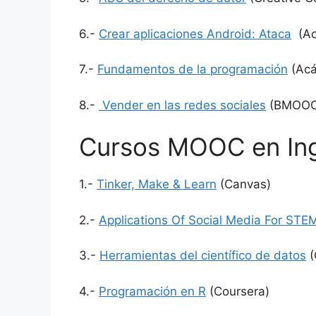
6.-
Crear aplicaciones Android: Ataca
(Ac
7.-
Fun
damentos de la programación
(Acá
8.-
Vender en las redes sociales
(BMOOC
Cursos MOOC en Ing
1.-
Tinker, Make & Learn
(Canvas)
2.-
Applications Of Social Media For STE
3.-
Herramientas del científico de datos
(
4.-
Programación en R
(Coursera)