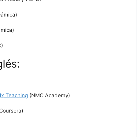
ámica)
mica)
)
lés:
Mx Teaching
(NMC Academy)
Coursera)