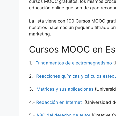
cursos MOOC gratuitos, los mismos proced
educación online que son de gran recono
La lista viene con 100 Cursos MOOC grat
nosotros hacemos un pequeño filtrado ori
marketing.
Cursos MOOC en Es
1.-
Fundamentos de electromagnetismo
(
2.-
Reacciones químicas y cálculos esteq
3.-
Matrices y sus aplicaciones
(Universi
4.-
Redacción en Internet
(Universidad d
5.-
ABC del derecho de autor
(Creative 