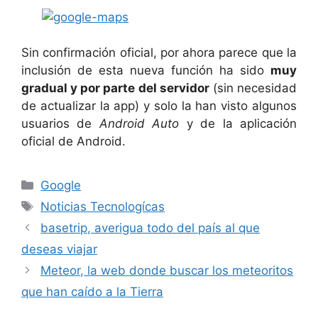
Sin confirmación oficial, por ahora parece que la
inclusión de esta nueva función ha sido
muy
gradual y por parte del servidor
(sin necesidad
de actualizar la app) y solo la han visto algunos
usuarios de
Android Auto
y de la aplicación
oficial de Android.
Categorías
Google
Etiquetas
Noticias Tecnologícas
basetrip, averigua todo del país al que
deseas viajar
Meteor, la web donde buscar los meteoritos
que han caído a la Tierra