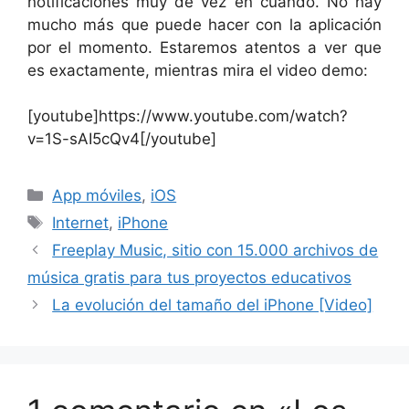
notificaciones muy de vez en cuando. No hay
mucho más que puede hacer con la aplicación
por el momento. Estaremos atentos a ver que
es exactamente, mientras mira el video demo:
[youtube]https://www.youtube.com/watch?
v=1S-sAI5cQv4[/youtube]
Categorías
App móviles
,
iOS
Etiquetas
Internet
,
iPhone
Freeplay Music, sitio con 15.000 archivos de
música gratis para tus proyectos educativos
La evolución del tamaño del iPhone [Video]