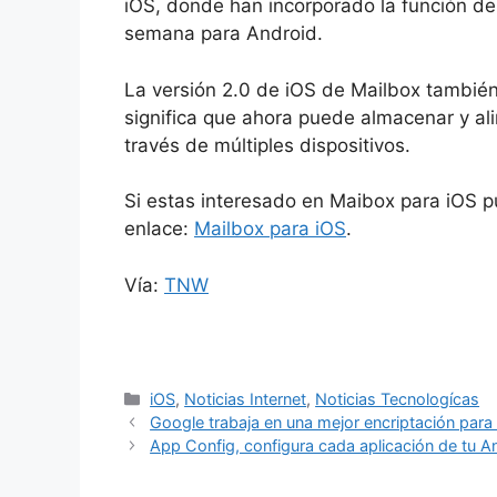
iOS, donde han incorporado la función d
semana para Android.
La versión 2.0 de iOS de Mailbox también
significa que ahora puede almacenar y ali
través de múltiples dispositivos.
Si estas interesado en Maibox para iOS p
enlace:
Mailbox para iOS
.
Vía:
TNW
Categorías
iOS
,
Noticias Internet
,
Noticias Tecnologícas
Google trabaja en una mejor encriptación para
App Config, configura cada aplicación de tu A