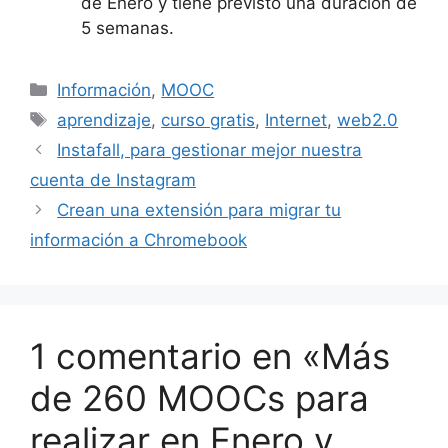
de Enero y tiene previsto una duración de
5 semanas.
Categorías
Información
,
MOOC
Etiquetas
aprendizaje
,
curso gratis
,
Internet
,
web2.0
Instafall, para gestionar mejor nuestra
cuenta de Instagram
Crean una extensión para migrar tu
información a Chromebook
1 comentario en «Más
de 260 MOOCs para
realizar en Enero y