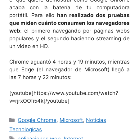
acaba con la batería de tu computadora
portátil. Para ello
han realizado dos pruebas
que miden cuánto consumen los navegadores
web
: el primero navegando por páginas webs
populares y el segundo haciendo streaming de
un video en HD.
Chrome aguantó 4 horas y 19 minutos, mientras
que Edge (el navegador de Microsoft) llegó a
las 7 horas y 22 minutos:
[youtube]https://www.youtube.com/watch?
v=rjrxOOfi54k[/youtube]
Categorías
Google Chrome
,
Microsoft
,
Noticias
Tecnologícas
Etiquetas
aplicaciones web
,
Internet