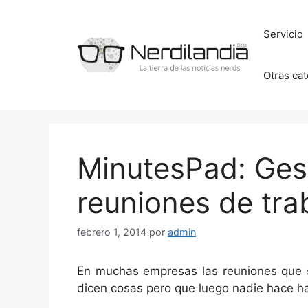
Saltar
al
Servicio
contenido
Otras ca
MinutesPad: Gest
reuniones de tra
febrero 1, 2014
por
admin
En muchas empresas las reuniones que s
dicen cosas pero que luego nadie hace ha