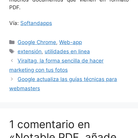
PDF.
Vía:
Softandapps
Categorías
Google Chrome
,
Web-app
Etiquetas
extensión
,
utilidades en linea
Viraltag, la forma sencilla de hacer
marketing con tus fotos
Google actualiza las guías técnicas para
webmasters
1 comentario en
«Notable PDF, añade