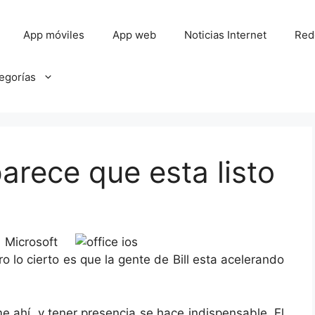
App móviles
App web
Noticias Internet
Red
tegorías
arece que esta listo
 Microsoft
o lo cierto es que la gente de Bill esta acelerando
e ahí, y tener presencia se hace indispensable. El