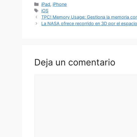
Categorías
iPad
,
iPhone
Etiquetas
iOS
TPC! Memory Usage: Gestiona la memoria co
La NASA ofrece recorrido en 3D por el espaci
Deja un comentario
Comentario