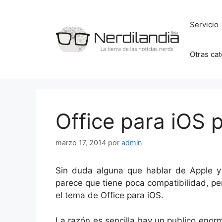
Saltar
al
Servicio
contenido
Otras ca
Office para iOS p
marzo 17, 2014
por
admin
Sin duda alguna que hablar de Apple y
parece que tiene poca compatibilidad, per
el tema de Office para iOS.
La razón es sencilla hay un publico enorm