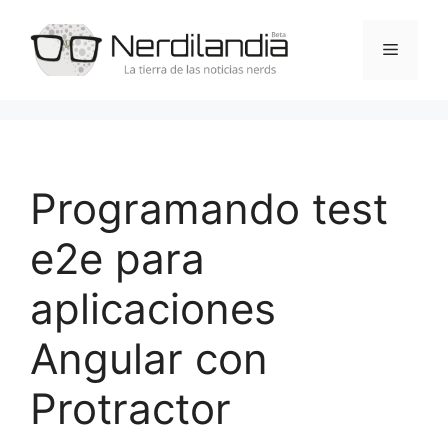
Saltar
al
Menú
contenido
Programando test
e2e para
aplicaciones
Angular con
Protractor