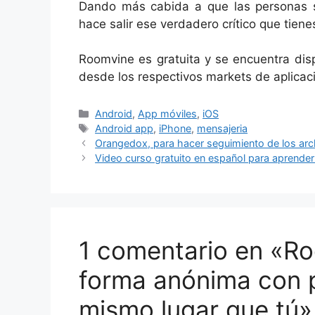
Dando más cabida a que las personas s
hace salir ese verdadero crítico que tiene
Roomvine es gratuita y se encuentra dis
desde los respectivos markets de aplicac
Categorías
Android
,
App móviles
,
iOS
Etiquetas
Android app
,
iPhone
,
mensajeria
Orangedox, para hacer seguimiento de los ar
Video curso gratuito en español para aprend
1 comentario en «R
forma anónima con p
mismo lugar que tú»