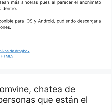
ean más sinceras pues al parecer el anonimato
s dentro.
ponible para iOS y Android, pudiendo descargarla
iones.
chivos de dropbox
er HTML5
oomvine, chatea de
ersonas que están el