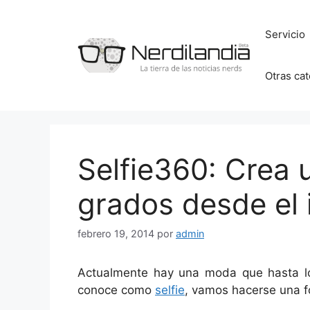
Saltar
al
Servicio
contenido
Otras ca
Selfie360: Crea u
grados desde el
febrero 19, 2014
por
admin
Actualmente hay una moda que hasta lo
conoce como
selfie
, vamos hacerse una fo