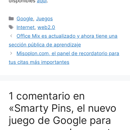
disponibles
aquí
.
Categorías
Google
,
Juegos
Etiquetas
Internet
,
web2.0
Office Mix es actualizado y ahora tiene una
sección pública de aprendizaje
Misoplon.com, el panel de recordatorio para
tus citas más importantes
1 comentario en
«Smarty Pins, el nuevo
juego de Google para