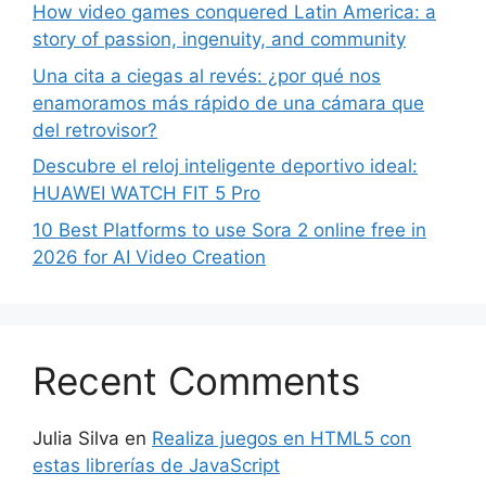
How video games conquered Latin America: a
story of passion, ingenuity, and community
Una cita a ciegas al revés: ¿por qué nos
enamoramos más rápido de una cámara que
del retrovisor?
Descubre el reloj inteligente deportivo ideal:
HUAWEI WATCH FIT 5 Pro
10 Best Platforms to use Sora 2 online free in
2026 for AI Video Creation
Recent Comments
Julia Silva
en
Realiza juegos en HTML5 con
estas librerías de JavaScript