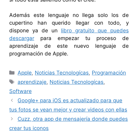
Además este lenguaje no llega solo los de
cupertino han querido llegar con todo, y
dispone ya de un
libro gratuito que puedes
descargar
para empezar tu proceso de
aprendizaje de este nuevo lenguaje de
programación de Apple.
Categorías
Apple
,
Noticias Tecnologícas
,
Programación
Etiquetas
aprendizaje
,
Noticias Tecnologícas
,
Software
Google+ para iOS es actualizado para que
tus fotos se vean mejor y crear videos con ellas
Cuzz, otra app de mensajería donde puedes
crear tus iconos