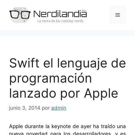
Saltar
al
Menú
contenido
Swift el lenguaje de
programación
lanzado por Apple
junio 3, 2014
por
admin
Apple durante la keynote de ayer ha traído una
nueva novedad para los desarrolladores, y es