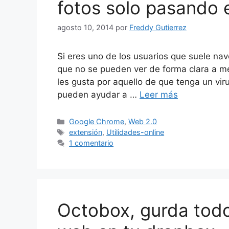
fotos solo pasando e
agosto 10, 2014
por
Freddy Gutierrez
Si eres uno de los usuarios que suele na
que no se pueden ver de forma clara a me
les gusta por aquello de que tenga un vi
pueden ayudar a …
Leer más
Categorías
Google Chrome
,
Web 2.0
Etiquetas
extensión
,
Utilidades-online
1 comentario
Octobox, gurda todo