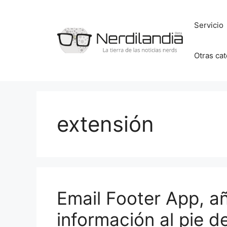
Saltar
al
Servicio
contenido
Otras ca
extensión
Email Footer App, a
información al pie d