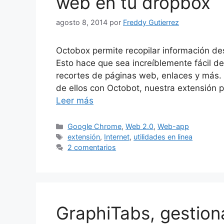
web en tu dropbox
agosto 8, 2014
por
Freddy Gutierrez
Octobox permite recopilar información des
Esto hace que sea increíblemente fácil de
recortes de páginas web, enlaces y más. 
de ellos con Octobot, nuestra extensión 
Leer más
Categorías
Google Chrome
,
Web 2.0
,
Web-app
Etiquetas
extensión
,
Internet
,
utilidades en linea
2 comentarios
GraphiTabs, gestion