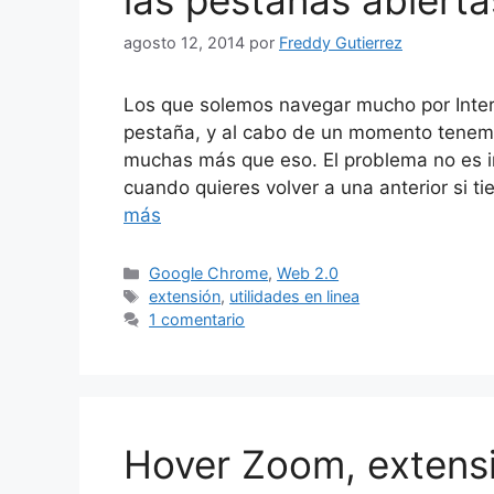
las pestañas abierta
agosto 12, 2014
por
Freddy Gutierrez
Los que solemos navegar mucho por Inter
pestaña, y al cabo de un momento tenemo
muchas más que eso. El problema no es i
cuando quieres volver a una anterior si 
más
Categorías
Google Chrome
,
Web 2.0
Etiquetas
extensión
,
utilidades en linea
1 comentario
Hover Zoom, extensi