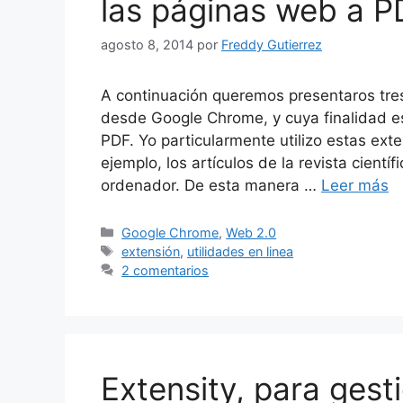
las páginas web a P
agosto 8, 2014
por
Freddy Gutierrez
A continuación queremos presentaros tres
desde Google Chrome, y cuya finalidad e
PDF. Yo particularmente utilizo estas exte
ejemplo, los artículos de la revista cient
ordenador. De esta manera …
Leer más
Categorías
Google Chrome
,
Web 2.0
Etiquetas
extensión
,
utilidades en linea
2 comentarios
Extensity, para gest