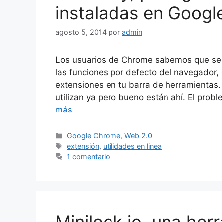
instaladas en Goog
agosto 5, 2014
por
admin
Los usuarios de Chrome sabemos que se 
las funciones por defecto del navegador, 
extensiones en tu barra de herramientas.
utilizan ya pero bueno están ahí. El prob
más
Categorías
Google Chrome
,
Web 2.0
Etiquetas
extensión
,
utilidades en linea
1 comentario
Minilock.io, una her