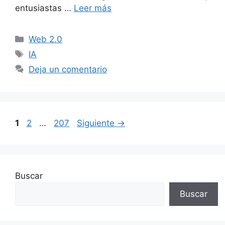
entusiastas …
Leer más
Categorías
Web 2.0
Etiquetas
IA
Deja un comentario
Página
Página
Página
1
2
…
207
Siguiente
→
Buscar
Buscar